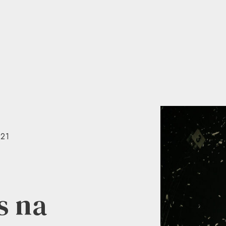
021
s na